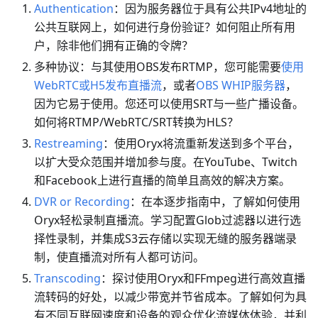
Authentication
：因为服务器位于具有公共IPv4地址的
公共互联网上，如何进行身份验证？如何阻止所有用
户，除非他们拥有正确的令牌？
多种协议：与其使用OBS发布RTMP，您可能需要
使用
WebRTC或H5发布直播流
，或者
OBS WHIP服务器
，
因为它易于使用。您还可以使用SRT与一些广播设备。
如何将RTMP/WebRTC/SRT转换为HLS？
Restreaming
：使用Oryx将流重新发送到多个平台，
以扩大受众范围并增加参与度。在YouTube、Twitch
和Facebook上进行直播的简单且高效的解决方案。
DVR or Recording
：在本逐步指南中，了解如何使用
Oryx轻松录制直播流。学习配置Glob过滤器以进行选
择性录制，并集成S3云存储以实现无缝的服务器端录
制，使直播流对所有人都可访问。
Transcoding
：探讨使用Oryx和FFmpeg进行高效直播
流转码的好处，以减少带宽并节省成本。了解如何为具
有不同互联网速度和设备的观众优化流媒体体验，并利