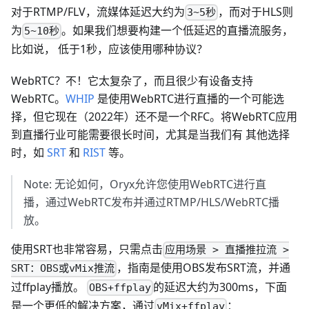
对于RTMP/FLV，流媒体延迟大约为
，而对于HLS则
3~5秒
为
。如果我们想要构建一个低延迟的直播流服务，
5~10秒
比如说， 低于1秒，应该使用哪种协议？
WebRTC？不！它太复杂了，而且很少有设备支持
WebRTC。
WHIP
是使用WebRTC进行直播的一个可能选
择，但它现在（2022年）还不是一个RFC。将WebRTC应用
到直播行业可能需要很长时间，尤其是当我们有 其他选择
时，如
SRT
和
RIST
等。
Note: 无论如何，Oryx允许您使用WebRTC进行直
播，通过WebRTC发布并通过RTMP/HLS/WebRTC播
放。
使用SRT也非常容易，只需点击
应用场景 > 直播推拉流 >
，指南是使用OBS发布SRT流，并通
SRT：OBS或vMix推流
过ffplay播放。
的延迟大约为300ms，下面
OBS+ffplay
是一个更低的解决方案，通过
：
vMix+ffplay