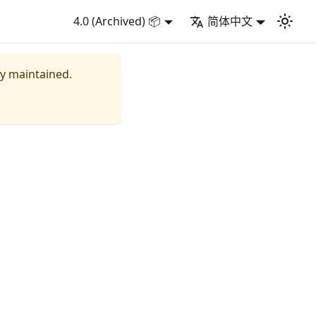
4.0 (Archived) 📦
简体中文
ly maintained.