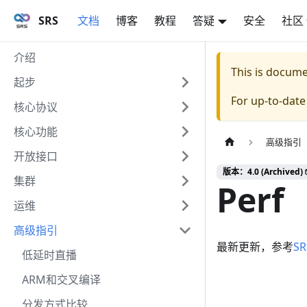
SRS
文档
博客
教程
答疑
安全
社区
介绍
This is docum
起步
For up-to-dat
核心协议
核心功能
高级指引
开放接口
版本：4.0 (Archived) 
集群
Perf
运维
高级指引
最新更新，参考
S
低延时直播
ARM和交叉编译
分发方式比较