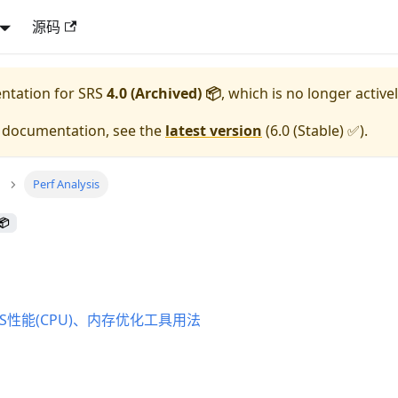
源码
entation for
SRS
4.0 (Archived) 📦
, which is no longer active
e documentation, see the
latest version
(
6.0 (Stable) ✅
).
Perf Analysis
📦
RS性能(CPU)、内存优化工具用法