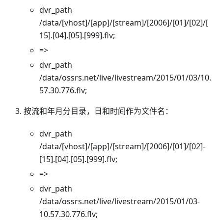
dvr_path
/data/[vhost]/[app]/[stream]/[2006]/[01]/[02]/[
15].[04].[05].[999].flv;
=>
dvr_path
/data/ossrs.net/live/livestream/2015/01/03/10.
57.30.776.flv;
按流和年月分目录，日和时间作为文件名：
dvr_path
/data/[vhost]/[app]/[stream]/[2006]/[01]/[02]-
[15].[04].[05].[999].flv;
=>
dvr_path
/data/ossrs.net/live/livestream/2015/01/03-
10.57.30.776.flv;