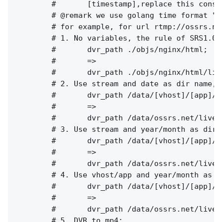
        #       [timestamp],replace this const
        # @remark we use golang time format "2
        # for example, for url rtmp://ossrs.ne
        # 1. No variables, the rule of SRS1.0(
        #       dvr_path ./objs/nginx/html;

        #       =>

        #       dvr_path ./objs/nginx/html/liv
        # 2. Use stream and date as dir name, 
        #       dvr_path /data/[vhost]/[app]/[
        #       =>

        #       dvr_path /data/ossrs.net/live/
        # 3. Use stream and year/month as dir 
        #       dvr_path /data/[vhost]/[app]/[
        #       =>

        #       dvr_path /data/ossrs.net/live/
        # 4. Use vhost/app and year/month as d
        #       dvr_path /data/[vhost]/[app]/[
        #       =>

        #       dvr_path /data/ossrs.net/live/
        # 5. DVR to mp4:
