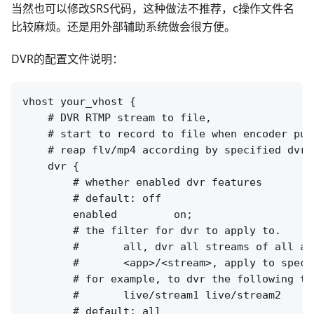
当然也可以修改SRS代码，这种做法不推荐，c操作文件名
比较麻烦。还是用外部辅助系统做会很方便。
DVR的配置文件说明：
vhost your_vhost {

    # DVR RTMP stream to file,

    # start to record to file when encoder publ
    # reap flv/mp4 according by specified dvr_p
    dvr {

        # whether enabled dvr features

        # default: off

        enabled         on;

        # the filter for dvr to apply to.

        #       all, dvr all streams of all app
        #       <app>/<stream>, apply to speci
        # for example, to dvr the following two
        #       live/stream1 live/stream2

        # default: all
