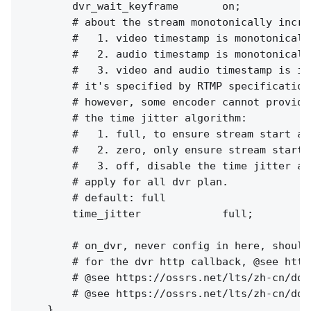
        dvr_wait_keyframe       on;

        # about the stream monotonically increa
        #   1. video timestamp is monotonically
        #   2. audio timestamp is monotonically
        #   3. video and audio timestamp is in
        # it's specified by RTMP specification
        # however, some encoder cannot provide
        # the time jitter algorithm:

        #   1. full, to ensure stream start at
        #   2. zero, only ensure stream start 
        #   3. off, disable the time jitter al
        # apply for all dvr plan.

        # default: full

        time_jitter             full;

        # on_dvr, never config in here, should
        # for the dvr http callback, @see http
        # @see https://ossrs.net/lts/zh-cn/doc
        # @see https://ossrs.net/lts/zh-cn/doc
    }
