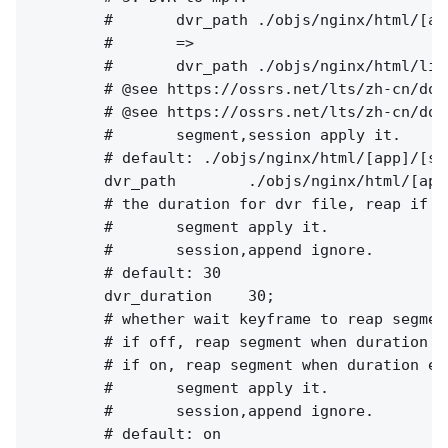
        #       dvr_path ./objs/nginx/html/[ap
        #       =>

        #       dvr_path ./objs/nginx/html/liv
        # @see https://ossrs.net/lts/zh-cn/doc
        # @see https://ossrs.net/lts/zh-cn/doc
        #       segment,session apply it.

        # default: ./objs/nginx/html/[app]/[st
        dvr_path        ./objs/nginx/html/[app
        # the duration for dvr file, reap if e
        #       segment apply it.

        #       session,append ignore.

        # default: 30

        dvr_duration    30;

        # whether wait keyframe to reap segment
        # if off, reap segment when duration e
        # if on, reap segment when duration ex
        #       segment apply it.

        #       session,append ignore.

        # default: on
