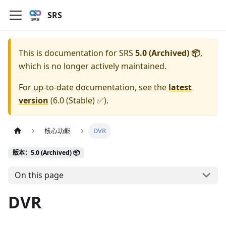
SRS
This is documentation for
SRS
5.0 (Archived) 📦
,
which is no longer actively maintained.
For up-to-date documentation, see the
latest
version
(
6.0 (Stable) ✅
).
核心功能
DVR
版本：5.0 (Archived) 📦
On this page
DVR