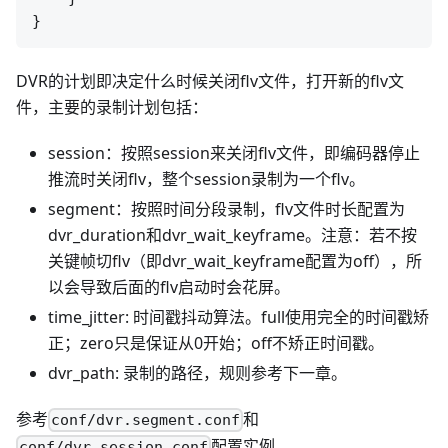
DVR的计划即决定什么时候关闭flv文件，打开新的flv文
件，主要的录制计划包括：
session：按照session来关闭flv文件，即编码器停止
推流时关闭flv，整个session录制为一个flv。
segment：按照时间分段录制，flv文件时长配置为
dvr_duration和dvr_wait_keyframe。注意：若不按
关键帧切flv（即dvr_wait_keyframe配置为off），所
以会导致后面的flv启动时会花屏。
time_jitter: 时间戳抖动算法。full使用完全的时间戳矫
正；zero只是保证从0开始；off不矫正时间戳。
dvr_path: 录制的路径，规则参考下一章。
参考
和
conf/dvr.segment.conf
配置实例。
conf/dvr.session.conf