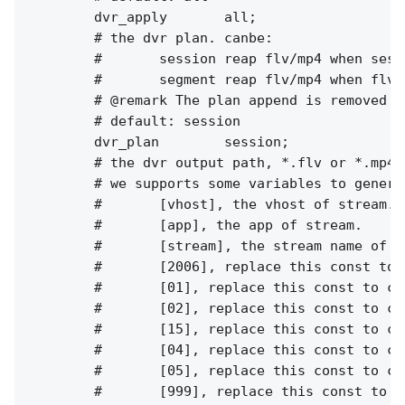
        dvr_apply       all;

        # the dvr plan. canbe:

        #       session reap flv/mp4 when sess
        #       segment reap flv/mp4 when flv 
        # @remark The plan append is removed i
        # default: session

        dvr_plan        session;

        # the dvr output path, *.flv or *.mp4.

        # we supports some variables to genera
        #       [vhost], the vhost of stream.

        #       [app], the app of stream.

        #       [stream], the stream name of st
        #       [2006], replace this const to c
        #       [01], replace this const to cur
        #       [02], replace this const to cur
        #       [15], replace this const to cur
        #       [04], replace this const to cur
        #       [05], replace this const to cur
        #       [999], replace this const to c