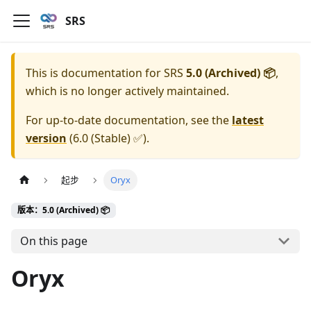
SRS
This is documentation for
SRS
5.0 (Archived) 📦
,
which is no longer actively maintained.
For up-to-date documentation, see the
latest
version
(
6.0 (Stable) ✅
).
起步
Oryx
版本：5.0 (Archived) 📦
On this page
Oryx