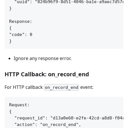
  "uuid": "824b96f9-8d51-4046-ba1e-a9aec7d57c95
}

Response:

{

"code": 0

Ignore any response error.
HTTP Callback: on_record_end
For HTTP callback
event:
on_record_end
Request:

{

  "request_id": "d13a0e60-e2fe-42cd-a8d8-f04c7e
  "action": "on_record_end",
