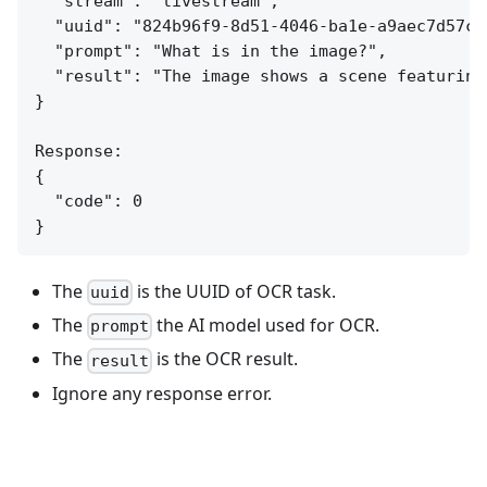
  "stream": "livestream",

  "uuid": "824b96f9-8d51-4046-ba1e-a9aec7d57c95
  "prompt": "What is in the image?",

  "result": "The image shows a scene featuring
}

Response:

{

  "code": 0

The
is the UUID of OCR task.
uuid
The
the AI model used for OCR.
prompt
The
is the OCR result.
result
Ignore any response error.