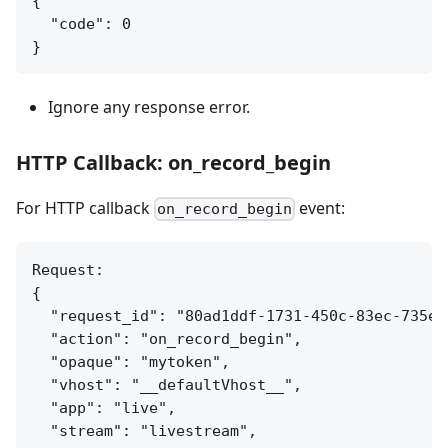
{

  "code": 0

Ignore any response error.
HTTP Callback: on_record_begin
For HTTP callback
event:
on_record_begin
Request:

{

  "request_id": "80ad1ddf-1731-450c-83ec-735ea7
  "action": "on_record_begin",

  "opaque": "mytoken",

  "vhost": "__defaultVhost__",

  "app": "live",

  "stream": "livestream",
