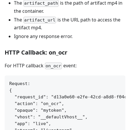
The
is the path of artifact mp4 in
artifact_path
the container.
The
is the URL path to access the
artifact_url
artifact mp4.
Ignore any response error.
HTTP Callback: on_ocr
For HTTP callback
event:
on_ocr
Request:

{

  "request_id": "d13a0e60-e2fe-42cd-a8d8-f04c7e
  "action": "on_ocr",

  "opaque": "mytoken",

  "vhost": "__defaultVhost__",

  "app": "live",
