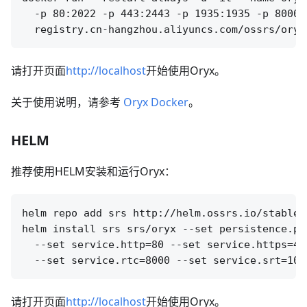
  -p 80:2022 -p 443:2443 -p 1935:1935 -p 8000:
请打开页面
http://localhost
开始使用Oryx。
关于使用说明，请参考
Oryx Docker
。
HELM
推荐使用HELM安装和运行Oryx：
helm repo add srs http://helm.ossrs.io/stable

helm install srs srs/oryx --set persistence.pa
  --set service.http=80 --set service.https=44
请打开页面
http://localhost
开始使用Oryx。