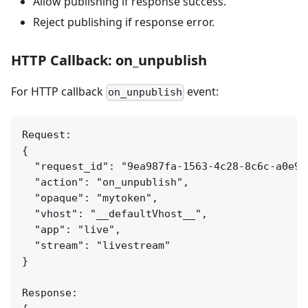
Allow publishing if response success.
Reject publishing if response error.
HTTP Callback: on_unpublish
For HTTP callback
event:
on_unpublish
Request:

{

  "request_id": "9ea987fa-1563-4c28-8c6c-a0e9ed
  "action": "on_unpublish",

  "opaque": "mytoken",

  "vhost": "__defaultVhost__",

  "app": "live",

  "stream": "livestream"

}

Response:
