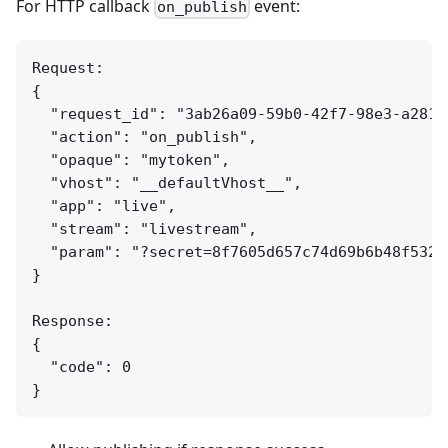
For HTTP callback
event:
on_publish
Request:

{

  "request_id": "3ab26a09-59b0-42f7-98e3-a281c7
  "action": "on_publish",

  "opaque": "mytoken",

  "vhost": "__defaultVhost__",

  "app": "live",

  "stream": "livestream",

  "param": "?secret=8f7605d657c74d69b6b48f532c4
}

Response:

{

  "code": 0
