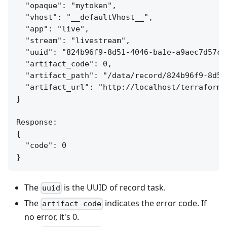
  "opaque": "mytoken",

  "vhost": "__defaultVhost__",

  "app": "live",

  "stream": "livestream",

  "uuid": "824b96f9-8d51-4046-ba1e-a9aec7d57c95
  "artifact_code": 0,

  "artifact_path": "/data/record/824b96f9-8d51
  "artifact_url": "http://localhost/terraform/
}

Response:

{

  "code": 0

The
is the UUID of record task.
uuid
The
indicates the error code. If
artifact_code
no error, it's 0.