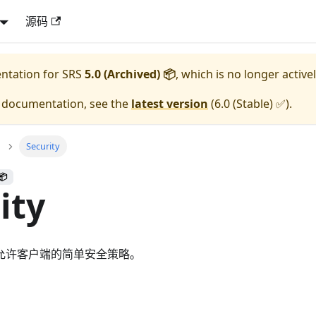
源码
entation for
SRS
5.0 (Archived) 📦
, which is no longer active
e documentation, see the
latest version
(
6.0 (Stable) ✅
).
Security
📦
ity
或允许客户端的简单安全策略。