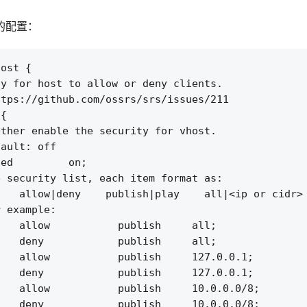
略的配置：
ost {

y for host to allow or deny clients.

tps://github.com/ossrs/srs/issues/211   

{

ther enable the security for vhost.

ault: off

ed         on;

 security list, each item format as:

   allow|deny    publish|play    all|<ip or cidr>

 example:

   allow           publish     all;

   deny            publish     all;

   allow           publish     127.0.0.1;

   deny            publish     127.0.0.1;

   allow           publish     10.0.0.0/8;

   deny            publish     10.0.0.0/8;
