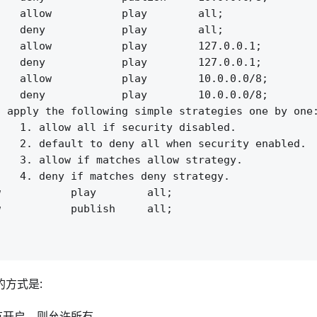
   allow           play        all;

   deny            play        all;

   allow           play        127.0.0.1;

   deny            play        127.0.0.1;

   allow           play        10.0.0.0/8;

   deny            play        10.0.0.0/8;

 apply the following simple strategies one by one:
   1. allow all if security disabled.

   2. default to deny all when security enabled.

   3. allow if matches allow strategy.

   4. deny if matches deny strategy.

           play        all;

           publish     all;

的方式是:
y没有开启，则允许所有。