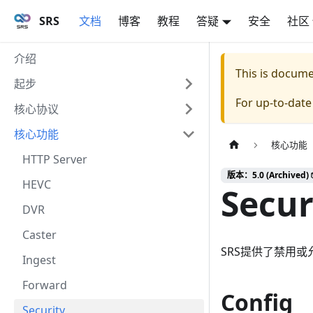
SRS
文档
博客
教程
答疑
安全
社区
介绍
This is docum
起步
For up-to-dat
核心协议
核心功能
核心功能
HTTP Server
版本：5.0 (Archived) 
HEVC
Secur
DVR
Caster
SRS提供了禁用
Ingest
Forward
Config
Security