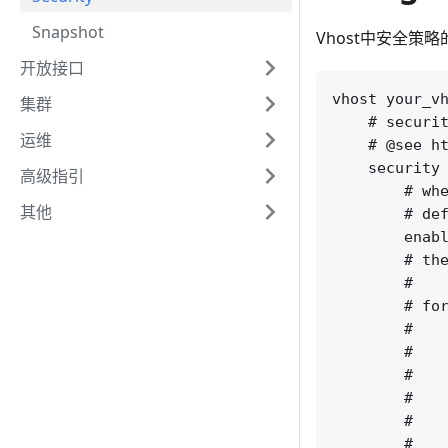
Snapshot
Vhost中安全策
开放接口
vhost your_vh
集群
    # securit
运维
    # @see ht
    security 
高级指引
        # whe
其他
        # def
        enabl
        # the
        #    
        # for
        #    
        #    
        #    
        #    
        #    
        #    