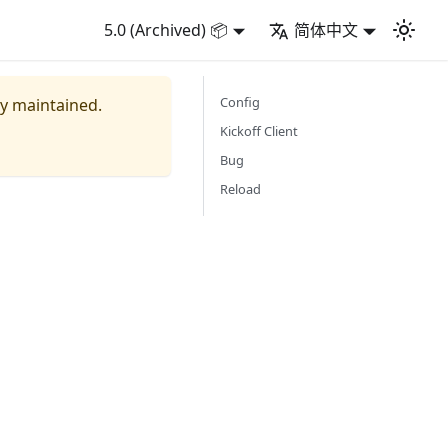
5.0 (Archived) 📦
简体中文
Config
ly maintained.
Kickoff Client
Bug
Reload