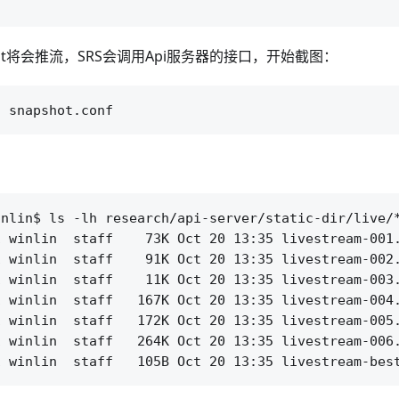
est将会推流，SRS会调用Api服务器的接口，开始截图：
nlin$ ls -lh research/api-server/static-dir/live/*
 winlin  staff    73K Oct 20 13:35 livestream-001.
 winlin  staff    91K Oct 20 13:35 livestream-002.
 winlin  staff    11K Oct 20 13:35 livestream-003.
 winlin  staff   167K Oct 20 13:35 livestream-004.
 winlin  staff   172K Oct 20 13:35 livestream-005.
 winlin  staff   264K Oct 20 13:35 livestream-006.