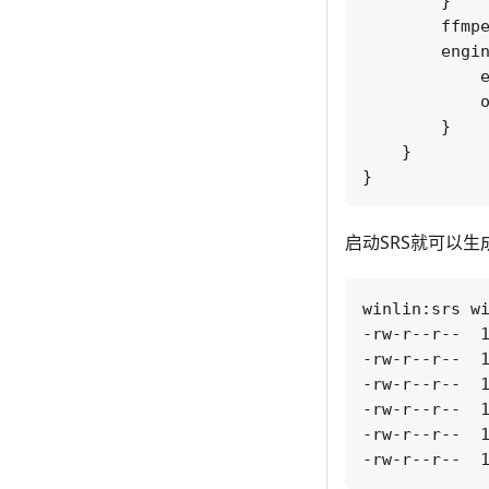
        }

        ffmpe
        engin
            e
            o
        }

    }

启动SRS就可以生
winlin:srs wi
-rw-r--r--  1
-rw-r--r--  1
-rw-r--r--  1
-rw-r--r--  1
-rw-r--r--  1