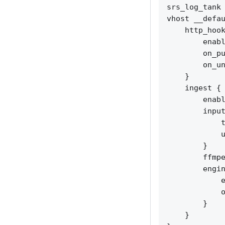
srs_log_tank 
vhost __defau
    http_hook
        enabl
        on_pu
        on_un
    }

    ingest {

        enabl
        input
            t
            u
        }

        ffmpe
        engin
            e
            o
        }

    }
