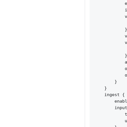
            e
            i
            v
             
            }
            v
            v
             
            }
            a
            o
            o
        }

    }

    ingest {

        enabl
        input
            t
            u