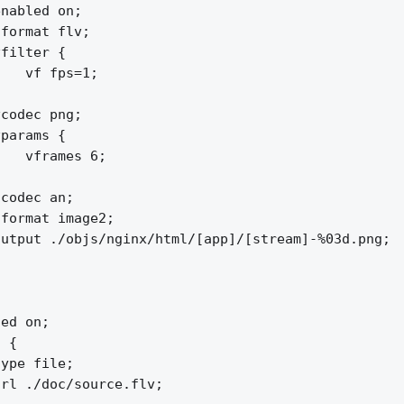
nabled on;

format flv;

filter {

   vf fps=1;



codec png;

params {

   vframes 6;



codec an;

format image2;

utput ./objs/nginx/html/[app]/[stream]-%03d.png;

ed on;

 {

ype file;

rl ./doc/source.flv;
