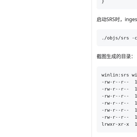
启动SRS时，ing
截图生成的目录：
winlin:srs wi
-rw-r--r--  1
-rw-r--r--  1
-rw-r--r--  1
-rw-r--r--  1
-rw-r--r--  1
-rw-r--r--  1