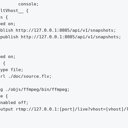
       console;

ltVhost__ {

s {

ed on;

blish http://127.0.0.1:8085/api/v1/snapshots;

publish http://127.0.0.1:8085/api/v1/snapshots;

ed on;

 {

ype file;

rl ./doc/source.flv;

g ./objs/ffmpeg/bin/ffmpeg;

e {

nabled off;

utput rtmp://127.0.0.1:[port]/live?vhost=[vhost]/l