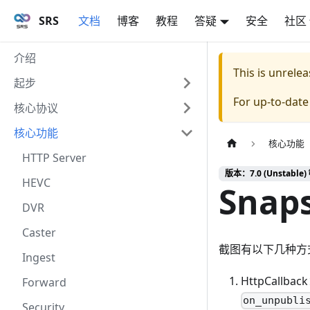
SRS
文档
博客
教程
答疑
安全
社区
介绍
This is unrel
起步
For up-to-dat
核心协议
核心功能
核心功能
HTTP Server
版本：7.0 (Unstable) 
HEVC
Snap
DVR
Caster
截图有以下几种方
Ingest
HttpCallb
Forward
on_unpubli
Security