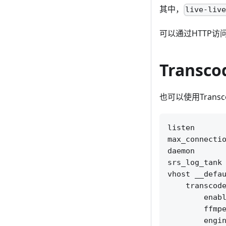
其中，
live-liv
可以通过HTTP访
Transco
也可以使用Trans
listen       
max_connectio
daemon       
srs_log_tank 
vhost __defau
    transcode
        enabl
        ffmpe
        engin