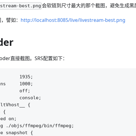
会软链到尺寸最大的那个截图，避免生成黑
estream-best.png
问，譬如：
http://localhost:8085/live/livestream-best.png
der
coder直接截图。SRS配置如下：
       1935;

ns     1000;

       off;

       console;

ltVhost__ {

 {

ed on;

g ./objs/ffmpeg/bin/ffmpeg;

e snapshot {
