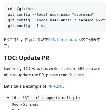
cd ~/git/srs

git config --local user.name "username"

git config --local user.email "useremail@xxx.co
PR合并后，你就会出现在
SRS: Contributors
这个列表中
了。
TOC: Update PR
Generally, TOC who has write access to SRS also are
able to update the PR, please read
this post
.
Let's take a example of
PR #2908
:
Title:
SRT: url supports multiple
QueryStrings