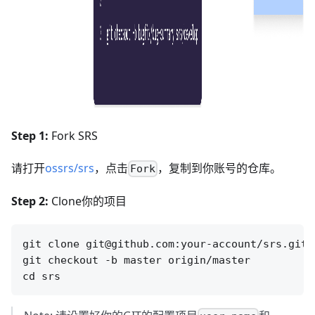
Step 1:
Fork SRS
请打开
ossrs/srs
，点击
，复制到你账号的仓库。
Fork
Step 2:
Clone你的项目
git clone git@github.com:your-account/srs.git

git checkout -b master origin/master
