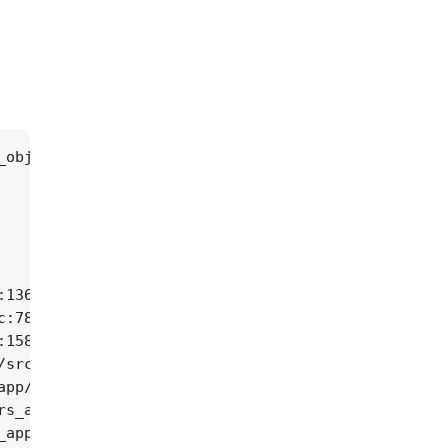
_objects --lines --heapcheck  --edgefraction=1e-10
136

:78

158

src/app/srs_app_pithy_print.cpp:139

pp/srs_app_async_call.cpp:70

s_app_conn.cpp:88

app_dvr.cpp:980
