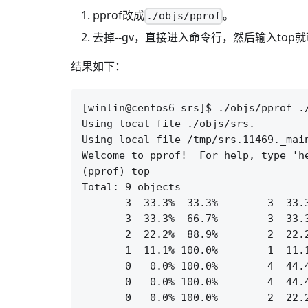
pprof改成
。
./objs/pprof
去掉--gv，直接进入命令行，然后输入top
结果如下：
[winlin@centos6 srs]$ ./objs/pprof .
Using local file ./objs/srs.

Using local file /tmp/srs.11469._main
Welcome to pprof!  For help, type 'he
(pprof) top

Total: 9 objects

       3  33.3%  33.3%        3  33.
       3  33.3%  66.7%        3  33.
       2  22.2%  88.9%        2  22.
       1  11.1% 100.0%        1  11.
       0   0.0% 100.0%        4  44.
       0   0.0% 100.0%        4  44.
       0   0.0% 100.0%        2  22.