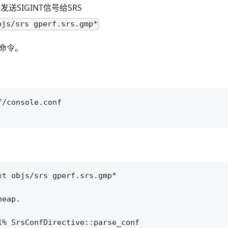
发送SIGINT信号给SRS
bjs/srs gperf.srs.gmp*
作命令。
/console.conf

t objs/srs gperf.srs.gmp*

eap.

% SrsConfDirective::parse_conf
