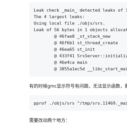
Leak check _main_ detected leaks of 1
The 4 largest leaks:

Using local file ./objs/srs.

Leak of 56 bytes in 1 objects allocat
	@ 46fae8 _st_stack_new

	@ 46f6b1 st_thread_create

	@ 46ea65 st_init

	@ 433f41 SrsServer::initialize

	@ 46e4ca main

有的时候gmc显示符号有问题，无法显示函数，那
需要改动两个地方：