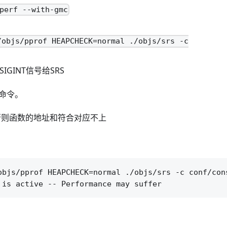
perf --with-gmc
/objs/pprof HEAPCHECK=normal ./objs/srs -c
IGINT信号给SRS
作命令。
否则函数的地址和符合对应不上
objs/pprof HEAPCHECK=normal ./objs/srs -c conf/cons