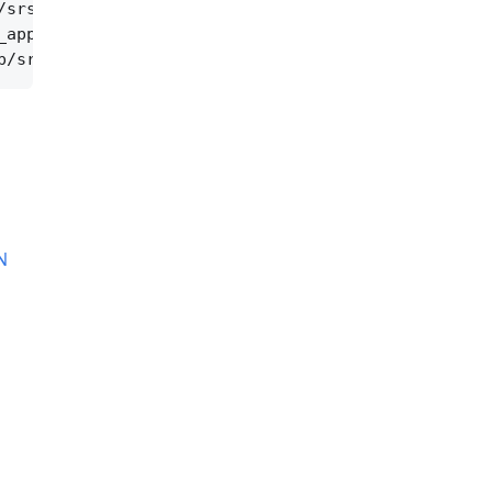
srs_app_dvr.cpp:570

app_hls.cpp:1214

N