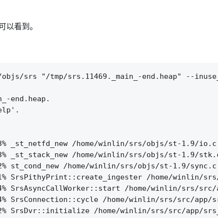
就可以看到。
/objs/srs "/tmp/srs.11469._main_-end.heap" --inuse
_-end.heap.

lp'.

3% _st_netfd_new /home/winlin/srs/objs/st-1.9/io.c:
3% _st_stack_new /home/winlin/srs/objs/st-1.9/stk.c
2% st_cond_new /home/winlin/srs/objs/st-1.9/sync.c:
1% SrsPithyPrint::create_ingester /home/winlin/srs/
4% SrsAsyncCallWorker::start /home/winlin/srs/src/a
4% SrsConnection::cycle /home/winlin/srs/src/app/sr
2% SrsDvr::initialize /home/winlin/srs/src/app/srs_