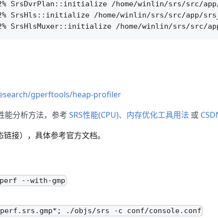
2% SrsDvrPlan::initialize /home/winlin/srs/src/app/
2% SrsHls::initialize /home/winlin/srs/src/app/srs_
esearch/gperftools/heap-profiler
的性能分析方法，参考
SRS性能(CPU)、内存优化工具用法
或
CSD
者动态链接），具体参考官方文档。
perf --with-gmp
gperf.srs.gmp*; ./objs/srs -c conf/console.conf