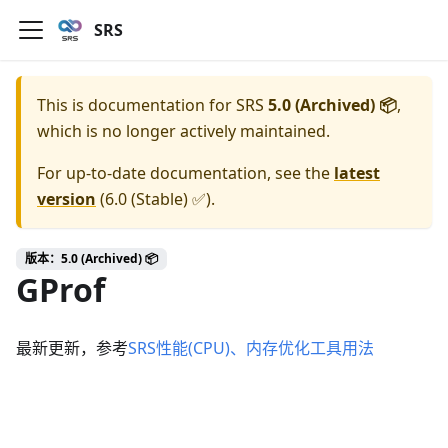
SRS
This is documentation for
SRS
5.0 (Archived) 📦
,
which is no longer actively maintained.
For up-to-date documentation, see the
latest
version
(
6.0 (Stable) ✅
).
版本：5.0 (Archived) 📦
GProf
最新更新，参考
SRS性能(CPU)、内存优化工具用法