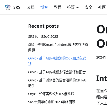
SRS
文档
博客
教程
答疑
安全
社区
O
Recent posts
SRS for GSoC 2025
O
SRS - 使用Smart Pointers解决内存泄露
问题
2024
Oryx - 基于AI的视频流的OCR和对象识
别
Oryx - 基于AI的视频多语言翻译和配音
In
Oryx - 基于浏览器的语音驱动的GPT-AI
助手
在当
Oryx - 如何实现5秒HLS低延迟
频内
SRS十周年纪念和2023年终回顾
了人