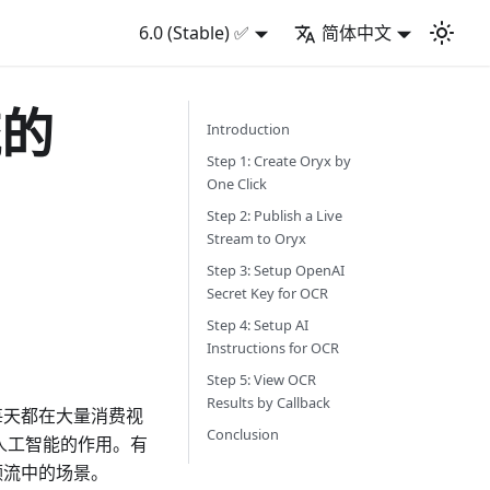
6.0 (Stable) ✅
简体中文
流的
Introduction
Step 1: Create Oryx by
One Click
Step 2: Publish a Live
Stream to Oryx
Step 3: Setup OpenAI
Secret Key for OCR
Step 4: Setup AI
Instructions for OCR
Step 5: View OCR
Results by Callback
每天都在大量消费视
Conclusion
人工智能的作用。有
频流中的场景。