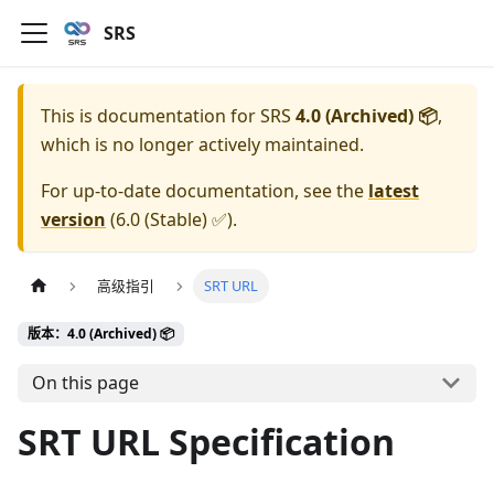
SRS
This is documentation for
SRS
4.0 (Archived) 📦
,
which is no longer actively maintained.
For up-to-date documentation, see the
latest
version
(
6.0 (Stable) ✅
).
高级指引
SRT URL
版本：4.0 (Archived) 📦
On this page
SRT URL Specification