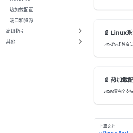
热加载配置
端口和资源
高级指引
📄️
Linux
其他
SRS提供多种启
📄️
热加载
上篇文档
Reuse Port