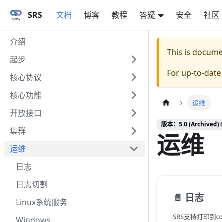
SRS
文档
博客
教程
答疑
安全
社区
介绍
This is docum
起步
For up-to-dat
核心协议
核心功能
运维
开放接口
版本：5.0 (Archived) 
集群
运维
运维
日志
日志切割
📄️
日志
Linux系统服务
Windows