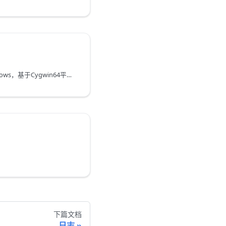
SRS 5.0.89+正式支持Windows，基于Cygwin64平台，支持代码编译，以及流水线，每个5.0的版本都会提供安装包。
下篇文档
日志