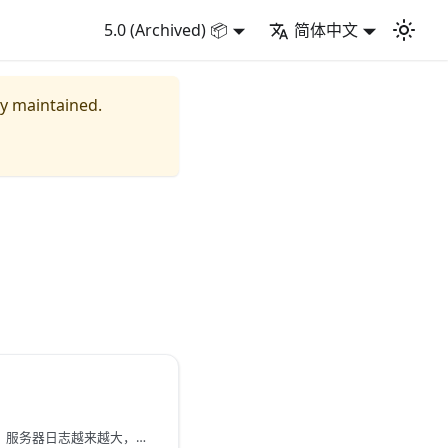
5.0 (Archived) 📦
简体中文
ly maintained.
Log Rotate就是日志切割，服务器日志越来越大，如何压缩日志，或者丢弃古老的日志？SRS讲日志管理交给外部系统，提供了接口可以切割日志。