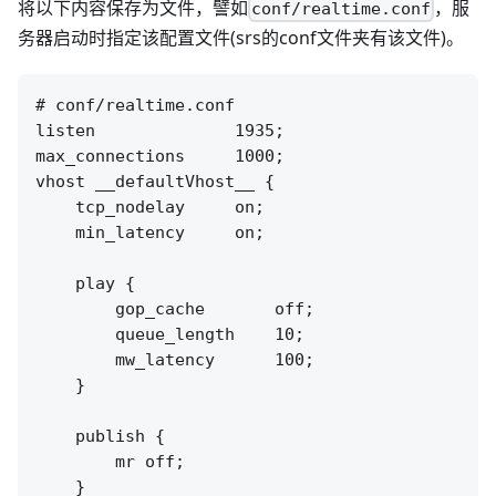
将以下内容保存为文件，譬如
，服
conf/realtime.conf
务器启动时指定该配置文件(srs的conf文件夹有该文件)。
# conf/realtime.conf

listen              1935;

max_connections     1000;

vhost __defaultVhost__ {

    tcp_nodelay     on;

    min_latency     on;

    play {

        gop_cache       off;

        queue_length    10;

        mw_latency      100;

    }

    publish {

        mr off;

    }
