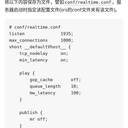
将以下内容保存为文件，譬如
，服
conf/realtime.conf
务器启动时指定该配置文件(srs的conf文件夹有该文件)。
# conf/realtime.conf

listen              1935;

max_connections     1000;

vhost __defaultVhost__ {

    tcp_nodelay     on;

    min_latency     on;

    play {

        gop_cache       off;

        queue_length    10;

        mw_latency      100;

    }

    publish {

        mr off;

    }
