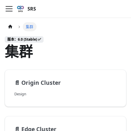
SRS
集群
版本：6.0 (Stable) ✅
集群
📄️
Origin Cluster
Design
📄️
Edge Cluster