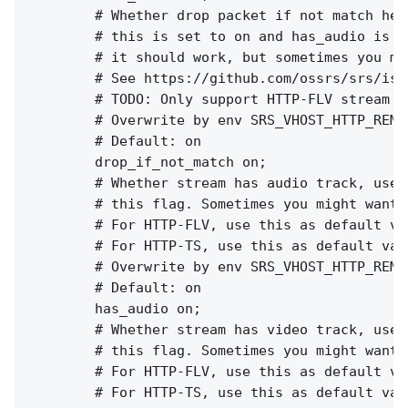
        # Whether drop packet if not match hea
        # this is set to on and has_audio is f
        # it should work, but sometimes you mi
        # See https://github.com/ossrs/srs/iss
        # TODO: Only support HTTP-FLV stream ri
        # Overwrite by env SRS_VHOST_HTTP_REMU
        # Default: on

        drop_if_not_match on;

        # Whether stream has audio track, used
        # this flag. Sometimes you might want 
        # For HTTP-FLV, use this as default va
        # For HTTP-TS, use this as default val
        # Overwrite by env SRS_VHOST_HTTP_REMU
        # Default: on

        has_audio on;

        # Whether stream has video track, used
        # this flag. Sometimes you might want 
        # For HTTP-FLV, use this as default va
        # For HTTP-TS, use this as default val