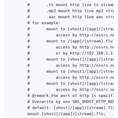
        #       .ts mount http live ts stream,
        #       .mp3 mount http live mp3 strea
        #       .aac mount http live aac strea
        # for example:

        #       mount to [vhost]/[app]/[stream]
        #           access by http://ossrs.net
        #       mount to /[app]/[stream].flv

        #           access by http://ossrs.net
        #           or by http://192.168.1.173
        #       mount to [vhost]/[app]/[stream]
        #           access by http://ossrs.net
        #       mount to [vhost]/[app]/[stream]
        #           access by http://ossrs.net
        #       mount to [vhost]/[app]/[stream]
        #           access by http://ossrs.net
        # @remark the port of http is specifie
        # Overwrite by env SRS_VHOST_HTTP_REMU
        # default: [vhost]/[app]/[stream].flv

        mount [vhost]/[app]/[stream].flv;
