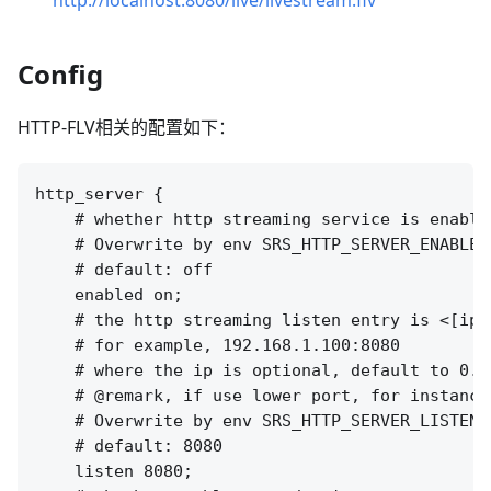
Config
HTTP-FLV相关的配置如下：
http_server {

    # whether http streaming service is enabled
    # Overwrite by env SRS_HTTP_SERVER_ENABLED

    # default: off

    enabled on;

    # the http streaming listen entry is <[ip:]
    # for example, 192.168.1.100:8080

    # where the ip is optional, default to 0.0
    # @remark, if use lower port, for instance
    # Overwrite by env SRS_HTTP_SERVER_LISTEN

    # default: 8080

    listen 8080;
