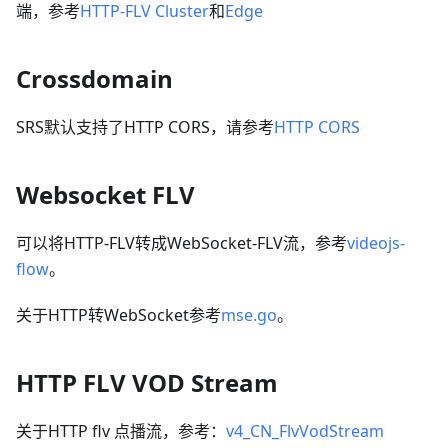
端，参考
HTTP-FLV Cluster
和
Edge
Crossdomain
SRS默认支持了HTTP CORS，请参考
HTTP CORS
Websocket FLV
可以将HTTP-FLV转成WebSocket-FLV流，参考
videojs-
flow
。
关于HTTP转WebSocket参考
mse.go
。
HTTP FLV VOD Stream
关于HTTP flv 点播流，参考：
v4_CN_FlvVodStream