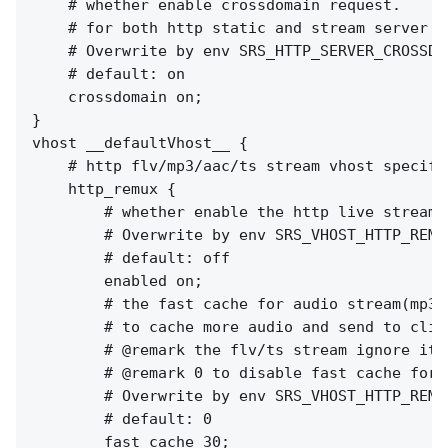
    # whether enable crossdomain request.

    # for both http static and stream server a
    # Overwrite by env SRS_HTTP_SERVER_CROSSDOM
    # default: on

    crossdomain on;

}

vhost __defaultVhost__ {

    # http flv/mp3/aac/ts stream vhost specifie
    http_remux {

        # whether enable the http live streami
        # Overwrite by env SRS_VHOST_HTTP_REMU
        # default: off

        enabled on;

        # the fast cache for audio stream(mp3/a
        # to cache more audio and send to clie
        # @remark the flv/ts stream ignore it

        # @remark 0 to disable fast cache for 
        # Overwrite by env SRS_VHOST_HTTP_REMU
        # default: 0

        fast_cache 30;
