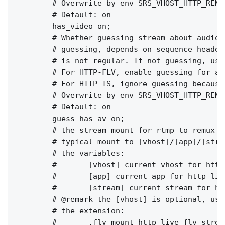
        # Overwrite by env SRS_VHOST_HTTP_REMU
        # Default: on

        has_video on;

        # Whether guessing stream about audio 
        # guessing, depends on sequence header
        # is not regular. If not guessing, use
        # For HTTP-FLV, enable guessing for av
        # For HTTP-TS, ignore guessing because
        # Overwrite by env SRS_VHOST_HTTP_REMU
        # Default: on

        guess_has_av on;

        # the stream mount for rtmp to remux t
        # typical mount to [vhost]/[app]/[strea
        # the variables:

        #       [vhost] current vhost for http 
        #       [app] current app for http live
        #       [stream] current stream for ht
        # @remark the [vhost] is optional, use
        # the extension:

        #       .flv mount http live flv strea