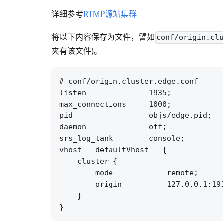
详细参考
RTMP源站集群
将以下内容保存为文件，譬如
conf/origin.cl
夹有该文件)。
# conf/origin.cluster.edge.conf

listen              1935;

max_connections     1000;

pid                 objs/edge.pid;

daemon              off;

srs_log_tank        console;

vhost __defaultVhost__ {

    cluster {

        mode            remote;

        origin          127.0.0.1:193
    }
