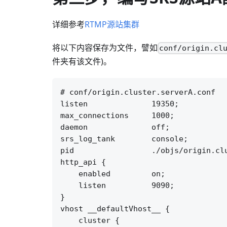
详细参考
RTMP源站集群
将以下内容保存为文件，譬如
conf/origin.cl
件夹有该文件)。
# conf/origin.cluster.serverA.conf

listen              19350;

max_connections     1000;

daemon              off;

srs_log_tank        console;

pid                 ./objs/origin.clu
http_api {

    enabled         on;

    listen          9090;

}

vhost __defaultVhost__ {

    cluster {
