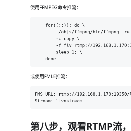
使用FFMPEG命令推流：
    for((;;)); do \

        ./objs/ffmpeg/bin/ffmpeg -re 
        -c copy \

        -f flv rtmp://192.168.1.170:1
        sleep 1; \

或使用FMLE推流：
FMS URL: rtmp://192.168.1.170:19350/l
第八步，观看RTMP流