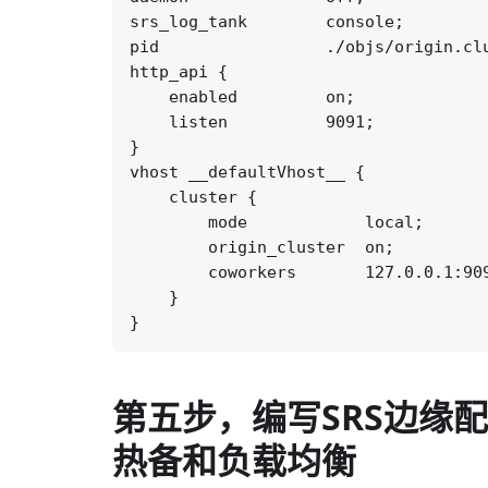
srs_log_tank        console;

pid                 ./objs/origin.clu
http_api {

    enabled         on;

    listen          9091;

}

vhost __defaultVhost__ {

    cluster {

        mode            local;

        origin_cluster  on;

        coworkers       127.0.0.1:909
    }

第五步，编写SRS边缘
热备和负载均衡