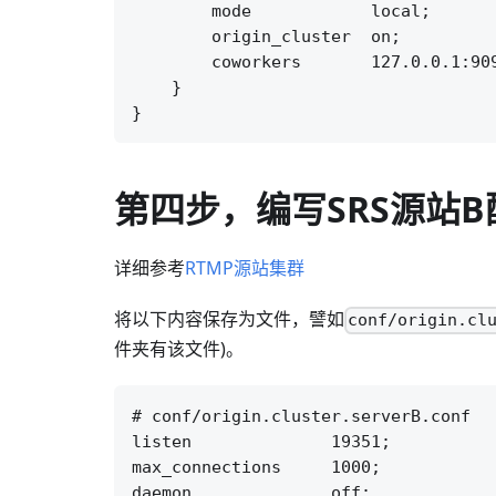
        mode            local;

        origin_cluster  on;

        coworkers       127.0.0.1:909
    }

第四步，编写SRS源站
详细参考
RTMP源站集群
将以下内容保存为文件，譬如
conf/origin.cl
件夹有该文件)。
# conf/origin.cluster.serverB.conf

listen              19351;

max_connections     1000;

daemon              off;
