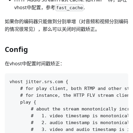
vhost中配置，参考
.
fast_cache
如果你的编码器只能做到分别单增（对音频和视频分别编码
的情况很常见），那么可以关闭时间戳矫正。
Config
在vhost中配置时间戳矫正：
vhost jitter.srs.com {

    # for play client, both RTMP and other stre
    # for instance, the HTTP FLV stream clients
    play {

        # about the stream monotonically increa
        #   1. video timestamp is monotonicall
        #   2. audio timestamp is monotonically
        #   3. video and audio timestamp is in