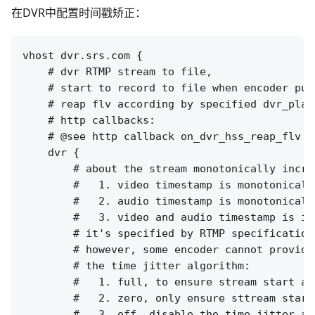
在DVR中配置时间戳矫正：
vhost dvr.srs.com {

    # dvr RTMP stream to file,

    # start to record to file when encoder publ
    # reap flv according by specified dvr_plan.
    # http callbacks:

    # @see http callback on_dvr_hss_reap_flv o
    dvr {

        # about the stream monotonically increa
        #   1. video timestamp is monotonicall
        #   2. audio timestamp is monotonically
        #   3. video and audio timestamp is in
        # it's specified by RTMP specification
        # however, some encoder cannot provide
        # the time jitter algorithm:

        #   1. full, to ensure stream start at
        #   2. zero, only ensure sttream start
        #   3. off, disable the time jitter al