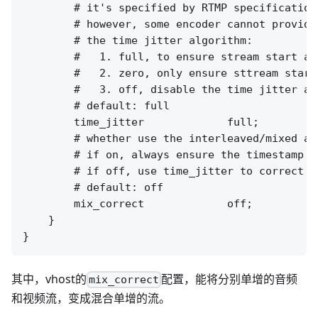
        # it's specified by RTMP specification
        # however, some encoder cannot provide
        # the time jitter algorithm:

        #   1. full, to ensure stream start at
        #   2. zero, only ensure sttream start
        #   3. off, disable the time jitter al
        # default: full

        time_jitter             full;

        # whether use the interleaved/mixed al
        # if on, always ensure the timestamp o
        # if off, use time_jitter to correct t
        # default: off

        mix_correct             off;

    }

其中，vhost的
配置，能将分别单增的音频
mix_correct
和视频流，变成混合单增的流。