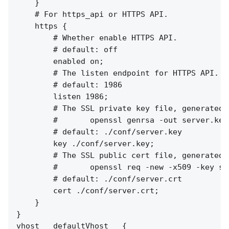
    }

    # For https_api or HTTPS API.

    https {

        # Whether enable HTTPS API.

        # default: off

        enabled on;

        # The listen endpoint for HTTPS API.

        # default: 1986

        listen 1986;

        # The SSL private key file, generated b
        #       openssl genrsa -out server.key 
        # default: ./conf/server.key

        key ./conf/server.key;

        # The SSL public cert file, generated b
        #       openssl req -new -x509 -key se
        # default: ./conf/server.crt

        cert ./conf/server.crt;

    }

}

vhost __defaultVhost__ {
