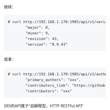
继续：
# curl http://192.168.1.170:1985/api/v1/version
        "major": 0,

        "minor": 9,

        "revision": 43,

或者：
# curl http://192.168.1.170:1985/api/v1/authors
        "primary_authors": "xxx",

        "contributors_link": "https://github.c
SRS的API属于“自解释型，HTTP RESTful API”