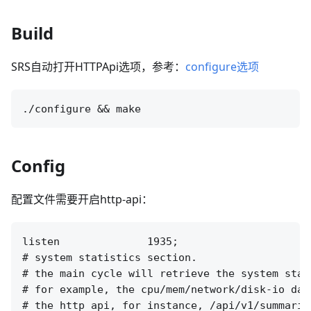
Build
SRS自动打开HTTPApi选项，参考：
configure选项
Config
配置文件需要开启http-api：
listen              1935;

# system statistics section.

# the main cycle will retrieve the system stat,
# for example, the cpu/mem/network/disk-io data
# the http api, for instance, /api/v1/summarie