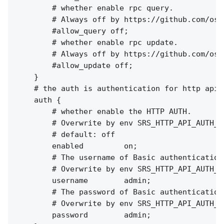
        # whether enable rpc query.

        # Always off by https://github.com/oss
        #allow_query off;

        # whether enable rpc update.

        # Always off by https://github.com/oss
        #allow_update off;

    }

    # the auth is authentication for http api

    auth {

        # whether enable the HTTP AUTH.

        # Overwrite by env SRS_HTTP_API_AUTH_EN
        # default: off

        enabled         on;

        # The username of Basic authentication:
        # Overwrite by env SRS_HTTP_API_AUTH_US
        username        admin;

        # The password of Basic authentication:
        # Overwrite by env SRS_HTTP_API_AUTH_PA
        password        admin;
