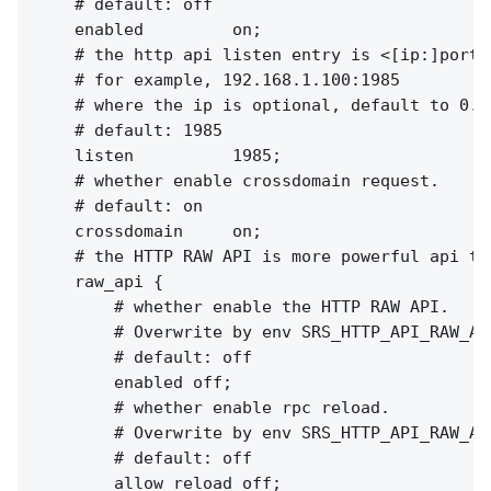
    # default: off

    enabled         on;

    # the http api listen entry is <[ip:]port>

    # for example, 192.168.1.100:1985

    # where the ip is optional, default to 0.0
    # default: 1985

    listen          1985;

    # whether enable crossdomain request.

    # default: on

    crossdomain     on;

    # the HTTP RAW API is more powerful api to
    raw_api {

        # whether enable the HTTP RAW API.

        # Overwrite by env SRS_HTTP_API_RAW_API
        # default: off

        enabled off;

        # whether enable rpc reload.

        # Overwrite by env SRS_HTTP_API_RAW_AP
        # default: off

        allow_reload off;
