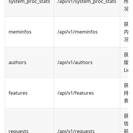
system_proc_stats
/api/v1/system_proc_stats
所
况
获
meminfos
/api/v1/meminfos
内
况
获
authors
/api/v1/authors
版
Lic
获
features
/api/v1/features
持
表
获
信
requests
/api/v1/requests
前