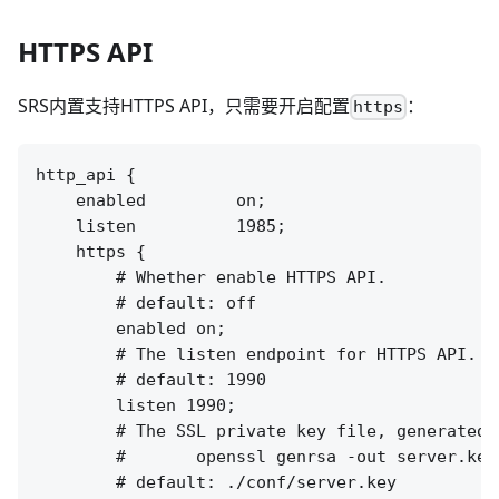
HTTPS API
SRS内置支持HTTPS API，只需要开启配置
：
https
http_api {

    enabled         on;

    listen          1985;

    https {

        # Whether enable HTTPS API.

        # default: off

        enabled on;

        # The listen endpoint for HTTPS API.

        # default: 1990

        listen 1990;

        # The SSL private key file, generated b
        #       openssl genrsa -out server.key 
        # default: ./conf/server.key
