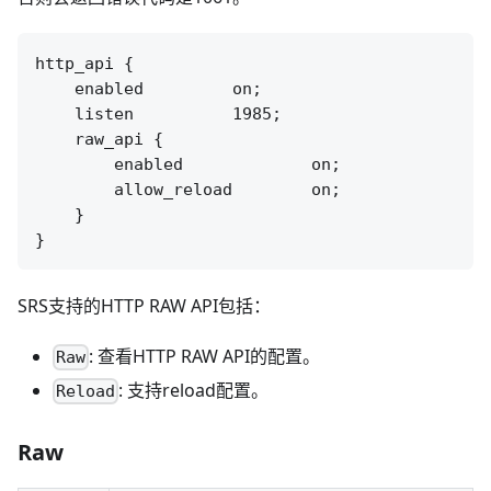
http_api {

    enabled         on;

    listen          1985;

    raw_api {

        enabled             on;

        allow_reload        on;

    }

SRS支持的HTTP RAW API包括：
: 查看HTTP RAW API的配置。
Raw
: 支持reload配置。
Reload
Raw