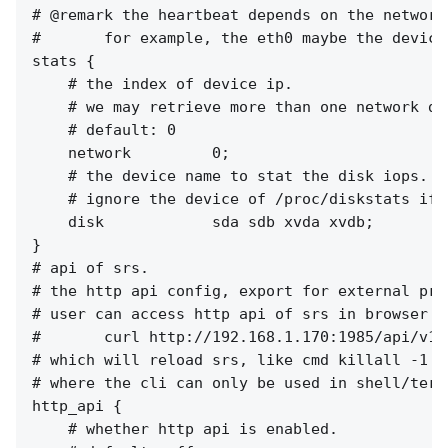
# @remark the heartbeat depends on the network,
#       for example, the eth0 maybe the device
stats {

    # the index of device ip.

    # we may retrieve more than one network dev
    # default: 0

    network         0;

    # the device name to stat the disk iops.

    # ignore the device of /proc/diskstats if n
    disk            sda sdb xvda xvdb;

}

# api of srs.

# the http api config, export for external pro
# user can access http api of srs in browser d
#       curl http://192.168.1.170:1985/api/v1/r
# which will reload srs, like cmd killall -1 s
# where the cli can only be used in shell/termi
http_api {

    # whether http api is enabled.
