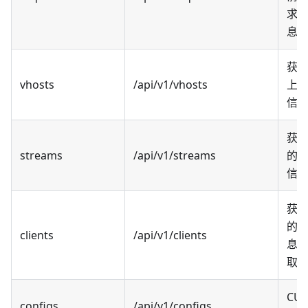
求
息
获
vhosts
/api/v1/vhosts
上的v
信
获
streams
/api/v1/streams
的st
信
获
的cl
clients
/api/v1/clients
息
取前
CU
configs
/api/v1/configs