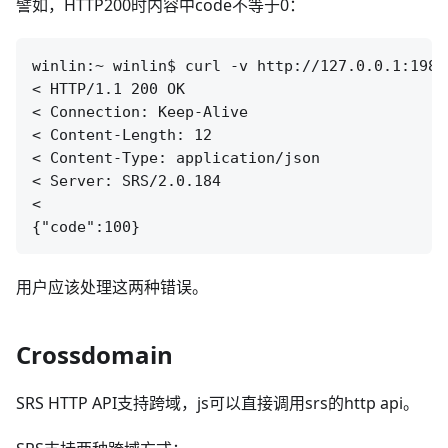
譬如，HTTP200时内容中code不等于0：
winlin:~ winlin$ curl -v http://127.0.0.1:1985
< HTTP/1.1 200 OK

< Connection: Keep-Alive

< Content-Length: 12

< Content-Type: application/json

< Server: SRS/2.0.184

< 

用户应该处理这两种错误。
Crossdomain
SRS HTTP API支持跨域，js可以直接调用srs的http api。