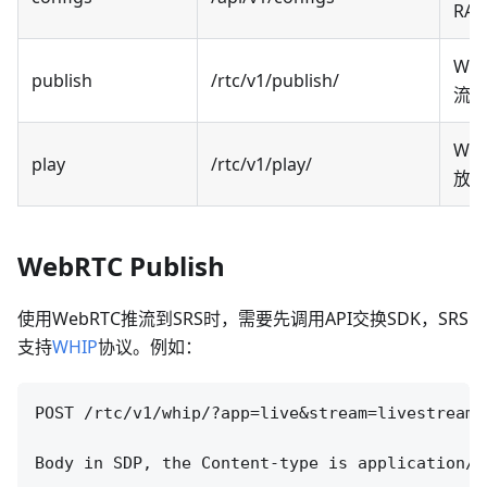
RAW
We
publish
/rtc/v1/publish/
流的
We
play
/rtc/v1/play/
放流
WebRTC Publish
使用WebRTC推流到SRS时，需要先调用API交换SDK，SRS
支持
WHIP
协议。例如：
POST /rtc/v1/whip/?app=live&stream=livestream

Body in SDP, the Content-type is application/sd