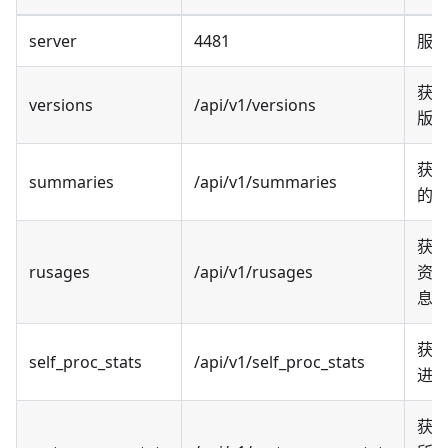
server
4481
服
获
versions
/api/v1/versions
版
获
summaries
/api/v1/summaries
的
获
rusages
/api/v1/rusages
资
息
获
self_proc_stats
/api/v1/self_proc_stats
进
获