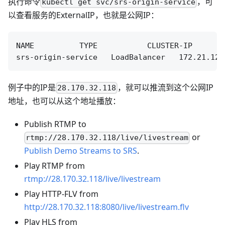
执行命令
，可
kubectl get svc/srs-origin-service
以查看服务的ExternalIP，也就是公网IP：
NAME          TYPE           CLUSTER-IP      EX
例子中的IP是
，就可以推流到这个公网IP
28.170.32.118
地址，也可以从这个地址播放：
Publish RTMP to
or
rtmp://28.170.32.118/live/livestream
Publish Demo Streams to SRS
.
Play RTMP from
rtmp://28.170.32.118/live/livestream
Play HTTP-FLV from
http://28.170.32.118:8080/live/livestream.flv
Play HLS from