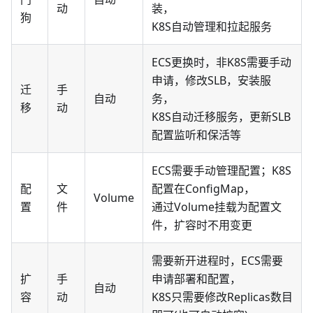
动
装，
狗
K8S自动管理和拉起服务
ECS更换时，非K8S需要手动
申请，修改SLB，安装服
迁
手
自动
务，
移
动
K8S自动迁移服务，更新SLB
配置监听和保活等
ECS需要手动管理配置；K8S
配
文
配置在ConfigMap，
Volume
置
件
通过Volume挂载为配置文
件，扩容时不用变更
需要新开进程时，ECS需要
扩
手
申请部署和配置，
自动
容
动
K8S只需要修改Replicas数目