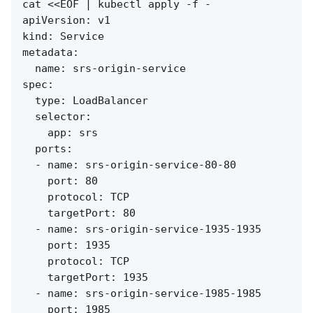
cat <<EOF | kubectl apply -f -

apiVersion: v1

kind: Service

metadata:

  name: srs-origin-service

spec:

  type: LoadBalancer

  selector:

    app: srs

  ports:

  - name: srs-origin-service-80-80

    port: 80

    protocol: TCP

    targetPort: 80

  - name: srs-origin-service-1935-1935

    port: 1935

    protocol: TCP

    targetPort: 1935

  - name: srs-origin-service-1985-1985

    port: 1985
