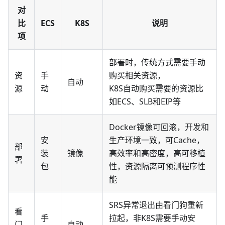
对
比
ECS
K8S
说明
项
部署时，传统方式需要手动
资
手
购买相关资源，
自动
源
动
K8S自动购买需要的资源比
如ECS、SLB和EIP等
Docker镜像可回滚，开发和
安
生产环境一致，可Cache，
部
装
镜像
高效率和高密度，高可移植
署
包
性，资源隔离可预测程序性
能
SRS异常退出由看门狗重新
看
手
拉起，非K8S需要手动安
门
自动