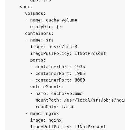
        app: srs

    spec:

      volumes:

      - name: cache-volume

        emptyDir: {}

      containers:

      - name: srs

        image: ossrs/srs:3

        imagePullPolicy: IfNotPresent

        ports:

        - containerPort: 1935

        - containerPort: 1985

        - containerPort: 8080

        volumeMounts:

        - name: cache-volume

          mountPath: /usr/local/srs/objs/nginx/
          readOnly: false

      - name: nginx

        image: nginx

        imagePullPolicy: IfNotPresent
