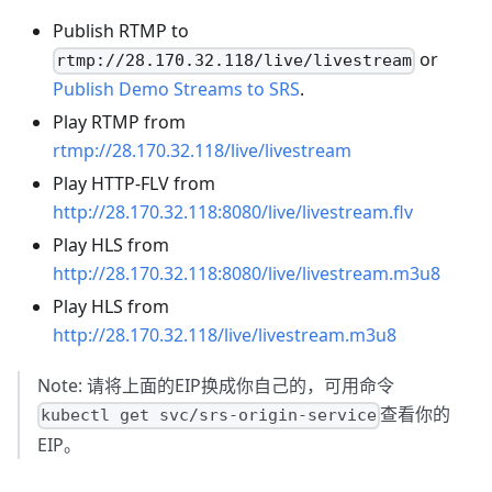
Publish RTMP to
or
rtmp://28.170.32.118/live/livestream
Publish Demo Streams to SRS
.
Play RTMP from
rtmp://28.170.32.118/live/livestream
Play HTTP-FLV from
http://28.170.32.118:8080/live/livestream.flv
Play HLS from
http://28.170.32.118:8080/live/livestream.m3u8
Play HLS from
http://28.170.32.118/live/livestream.m3u8
Note: 请将上面的EIP换成你自己的，可用命令
查看你的
kubectl get svc/srs-origin-service
EIP。