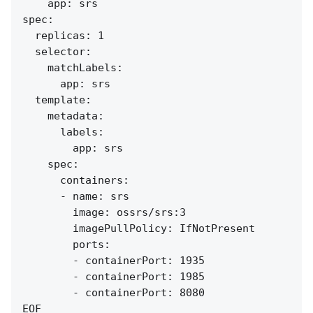
    app: srs

spec:

  replicas: 1

  selector:

    matchLabels:

      app: srs

  template:

    metadata:

      labels:

        app: srs

    spec:

      containers:

      - name: srs

        image: ossrs/srs:3

        imagePullPolicy: IfNotPresent

        ports:

        - containerPort: 1935

        - containerPort: 1985

        - containerPort: 8080
