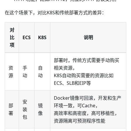
在这个场景下，对比K8S和传统部署方式的差异：
对
比
ECS
K8S
说明
项
部署时，传统方式需要手动购买
资
手
自
相关资源，
源
动
动
K8S自动购买需要的资源比如
ECS、SLB和EIP等
Docker镜像可回滚，开发和生产
安
部
镜
环境一致，可Cache，
装
署
像
高效率和高密度，高可移植性，
包
资源隔离可预测程序性能