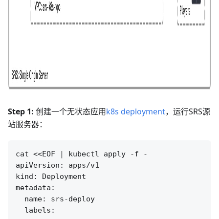
Step 1:
创建一个无状态应用
k8s deployment
，运行SRS源
站服务器：
cat <<EOF | kubectl apply -f -

apiVersion: apps/v1

kind: Deployment

metadata:

  name: srs-deploy

  labels:
