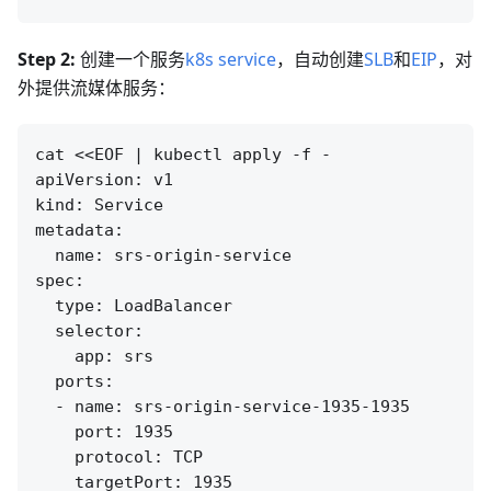
Step 2:
创建一个服务
k8s service
，自动创建
SLB
和
EIP
，对
外提供流媒体服务：
cat <<EOF | kubectl apply -f -

apiVersion: v1

kind: Service

metadata:

  name: srs-origin-service

spec:

  type: LoadBalancer

  selector:

    app: srs

  ports:

  - name: srs-origin-service-1935-1935

    port: 1935

    protocol: TCP

    targetPort: 1935
