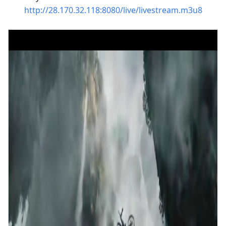
http://28.170.32.118:8080/live/livestream.m3u8