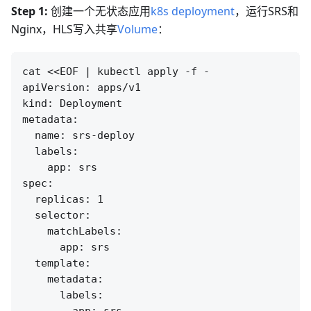
Step 1:
创建一个无状态应用
k8s deployment
，运行SRS和
Nginx，HLS写入共享
Volume
：
cat <<EOF | kubectl apply -f -

apiVersion: apps/v1

kind: Deployment

metadata:

  name: srs-deploy

  labels:

    app: srs

spec:

  replicas: 1

  selector:

    matchLabels:

      app: srs

  template:

    metadata:

      labels:
